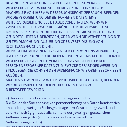
BESONDEREN SITUATION ERGEBEN, GEGEN DIESE VERARBEITUNG
WIDERSPRUCH MIT WIRKUNG FÜR DIE ZUKUNFT EINZULEGEN.
MACHEN SIE VON IHREM WIDERSPRUCHSRECHT GEBRAUCH, BEENDEN
WIR DIE VERARBEITUNG DER BETROFFENEN DATEN. EINE
WEITERVERARBEITUNG BLEIBT ABER VORBEHALTEN, WENN WIR
ZWINGENDE SCHUTZWÜRDIGE GRÜNDE FÜR DIE VERARBEITUNG
NACHWEISEN KÖNNEN, DIE IHRE INTERESSEN, GRUNDRECHTE UND
GRUNDFREIHEITEN ÜBERWIEGEN, ODER WENN DIE VERARBEITUNG DER
GELTENDMACHUNG, AUSÜBUNG ODER VERTEIDIGUNG VON
RECHTSANSPRÜCHEN DIENT.
WERDEN IHRE PERSONENBEZOGENEN DATEN VON UNS VERARBEITET,
UM DIREKTWERBUNG ZU BETREIBEN, HABEN SIE DAS RECHT, JEDERZEIT
WIDERSPRUCH GEGEN DIE VERARBEITUNG SIE BETREFFENDER
PERSONENBEZOGENER DATEN ZUM ZWECKE DERARTIGER WERBUNG
EINZULEGEN. SIE KÖNNEN DEN WIDERSPRUCH WIE OBEN BESCHRIEBEN
AUSÜBEN.
MACHEN SIE VON IHREM WIDERSPRUCHSRECHT GEBRAUCH, BEENDEN
WIR DIE VERARBEITUNG DER BETROFFENEN DATEN ZU
DIREKTWERBEZWECKEN.
7) Dauer der Speicherung personenbezogener Daten
Die Dauer der Speicherung von personenbezogenen Daten bemisst sich
anhand der jeweiligen Rechtsgrundlage, am Verarbeitungszweck und –
sofern einschlägig – zusätzlich anhand der jeweiligen gesetzlichen
Aufbewahrungsfrist (z.B. handels- und steuerrechtliche
Aufbewahrungsfristen).
Bei der Verarbeitung von personenbezogenen Daten auf Grundlage